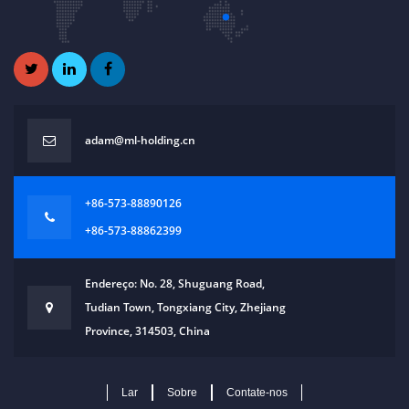
adam@ml-holding.cn
+86-573-88890126
+86-573-88862399
Endereço: No. 28, Shuguang Road,
Tudian Town, Tongxiang City, Zhejiang
Province, 314503, China
Lar
Sobre
Contate-nos